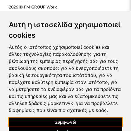
2026 © FM GROUP World
FM World Distribution Spółka z ograniczoną odpowiedzialnością
ul. Żmigrodzka 247, Wrocław FM WORLD Distribution 51-129
Αυτή η ιστοσελίδα χρησιμοποιεί
TIN: PL8952089916 REGON: 365172050 KRS: 0000632230
cookies
District Court for Wrocław - Fabryczna in Wrocław, 6th Economic Division
Αγορές
Αυτός ο ιστότοπος χρησιμοποιεί cookies και
FAQ - OPEN WEBSHOP
άλλες τεχνολογίες παρακολούθησης για τη
ORDERING PROCEDURE
βελτίωση της εμπειρίας περιήγησής σας για τους
RULES OF COMPLAINTS
ακόλουθους σκοπούς:
για να ενεργοποιήσετε τη
CREDITS
COOKIES PREFERENCES
βασική λειτουργικότητα του ιστότοπου
,
για να
παρέχετε καλύτερη εμπειρία στον ιστότοπο
,
για
Τα προϊόντα μας
να μετρήσετε το ενδιαφέρον σας για τα προϊόντα
ΑΡΩΜΑΤΑ
και τις υπηρεσίες μας και να εξατομικεύσετε τις
BEAUTY & SKIN CARE
αλληλεπιδράσεις μάρκετινγκ
,
για να προβάλλετε
MAKEUP
διαφημίσεις που είναι πιο σχετικές με εσάς
.
FOR HOME
ΑΞΕΣΟΥΑΡ
Συμφωνώ
Για την FM World